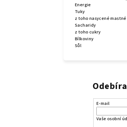
Energie
Tuky
z toho nasycené mastné 
Sacharidy
z toho cukry
Bílkoviny
Sůl
Odebíra
E-mail
Vaše osobní ú