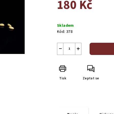
180 Kč
Měrná
cena:
Skladem
Kód:
378
−
+
Tisk
Zeptat se