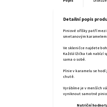
Popis
Diskuze
Detailní popis prod
Piniové oříšky patří mez
smetanovým karamelem 
Ve skleničce najdete boh
Každá lžička tak nabízí s
sama o sobě.
Pínie v karamelu se hodí 
chutě.
Vyrábíme je v menších v
vyniknout samotné pinio
Nutriční hodnot