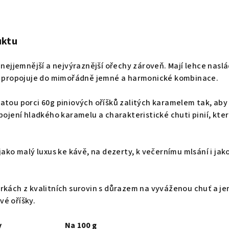
uktu
i nejjemnější a nejvýraznější ořechy zároveň. Mají lehce nas
propojuje do mimořádně jemné a harmonické kombinace.
atou porci 60g piniových oříšků zalitých karamelem tak, aby s
pojení hladkého karamelu a charakteristické chuti pinií, kte
jako malý luxus ke kávě, na dezerty, k večernímu mlsání i ja
árkách z kvalitních surovin s důrazem na vyváženou chuť a 
vé oříšky.
y
Na 100 g