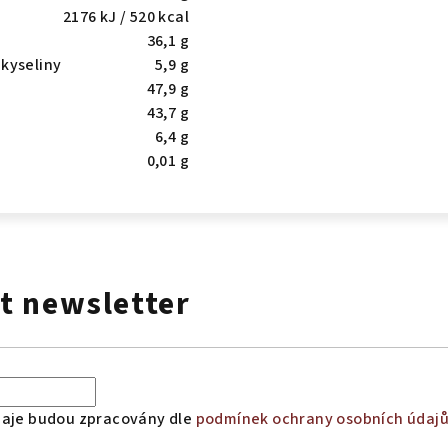
2176 kJ / 520 kcal
36,1 g
kyseliny
5,9 g
47,9 g
43,7 g
6,4 g
0,01 g
t newsletter
daje budou zpracovány dle
podmínek ochrany osobních údaj