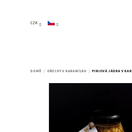
Přejít
na
obsah
CZK
DOMŮ
/
OŘECHY V KARAMÍLKU
/
PINIOVÁ JÁDRA V KA