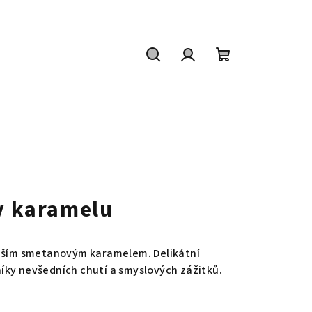
Hledat
Přihlášení
Nákupní
košík
 v karamelu
naším smetanovým karamelem. Delikátní
íky nevšedních chutí a smyslových zážitků.