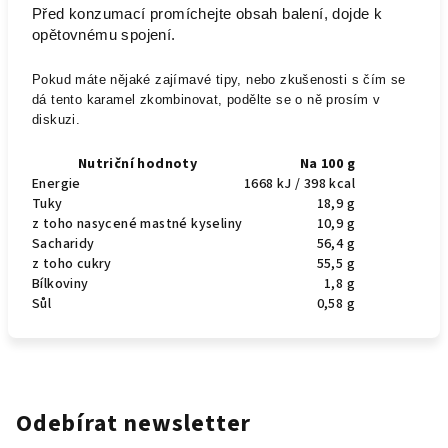
Před konzumací promíchejte obsah balení, dojde k
opětovnému spojení.
Pokud máte nějaké zajímavé tipy, nebo zkušenosti s čím se
dá tento karamel zkombinovat, podělte se o ně prosím v
diskuzi.
Nutriční hodnoty
Na 100 g
Energie
1668 kJ / 398 kcal
Tuky
18,9 g
z toho nasycené mastné kyseliny
10,9 g
Sacharidy
56,4 g
z toho cukry
55,5 g
Bílkoviny
1,8 g
Sůl
0,58 g
Odebírat newsletter