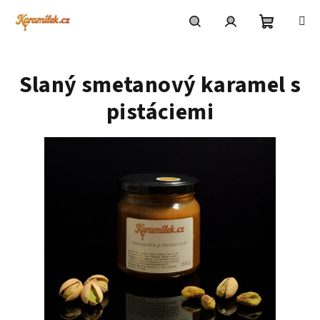
Přejít
na
obsah
Nákupní
Hledat
Přihlášení
Slaný smetanový karamel s
košík
pistáciemi