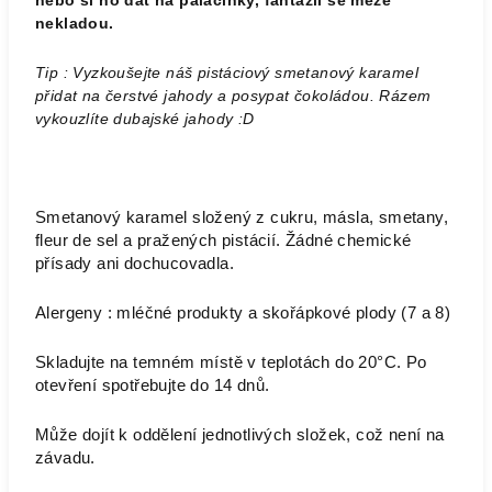
nebo si ho dát na palačinky, fantazii se meze
nekladou.
Tip : Vyzkoušejte náš pistáciový smetanový karamel
přidat na čerstvé jahody a posypat čokoládou. Rázem
vykouzlíte dubajské jahody :D
Smetanový karamel složený z cukru, másla, smetany,
fleur de sel a pražených pistácií. Žádné chemické
přísady ani dochucovadla.
Alergeny : mléčné produkty a skořápkové plody (7 a 8)
Skladujte na temném místě v teplotách do 20°C. Po
otevření spotřebujte do 14 dnů.
Může dojít k oddělení jednotlivých složek, což není na
závadu.