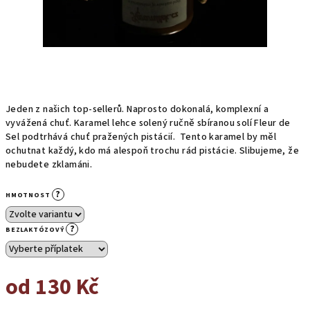
Jeden z našich top-sellerů. Naprosto dokonalá, komplexní a
vyvážená chuť. Karamel lehce solený ručně sbíranou solí Fleur de
Sel podtrhává chuť pražených pistácií. Tento karamel by měl
ochutnat každý, kdo má alespoň trochu rád pistácie. Slibujeme, že
nebudete zklamáni.
?
HMOTNOST
?
BEZLAKTÓZOVÝ
od
130 Kč