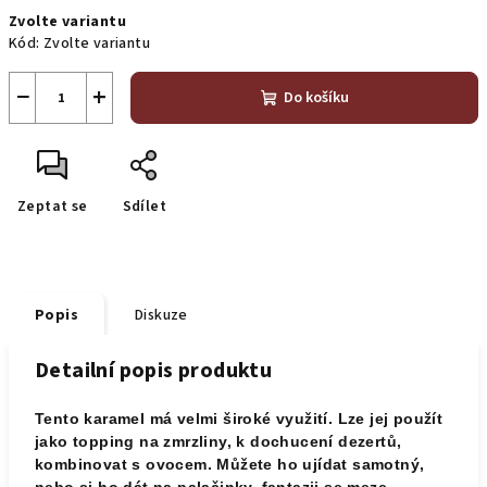
Měrná
Zvolte variantu
cena:
Kód:
Zvolte variantu
−
+
Do košíku
Zeptat se
Sdílet
Popis
Diskuze
Detailní popis produktu
Tento karamel má velmi široké využití. Lze jej použít
jako topping na zmrzliny, k dochucení dezertů,
kombinovat s ovocem. Můžete ho ujídat samotný,