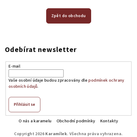
Zpět do obchodu
Odebírat newsletter
E-mail
Vaše osobní údaje budou zpracovány dle
podmínek ochrany
osobních údajů
.
Přihlásit se
Z
O nás a karamelu
Obchodní podmínky
Kontakty
á
Copyright 2026
Karamílek
. Všechna práva vyhrazena.
p