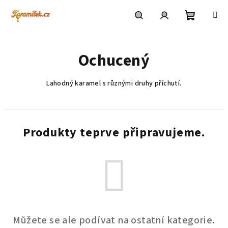
Přejít
na
obsah
Nákupní
Hledat
Přihlášení
Ochucený
košík
Lahodný karamel s různými druhy příchutí.
Produkty teprve připravujeme.
Můžete se ale podívat na ostatní kategorie.