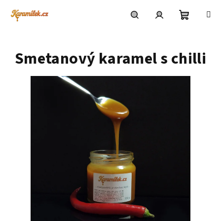
Skip
to
content
Shoppin
Search
Login
Smetanový karamel s chilli
cart