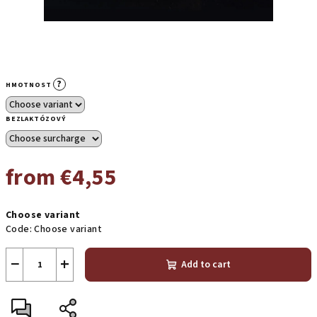
?
HMOTNOST
BEZLAKTÓZOVÝ
from
€4,55
Measure
Choose variant
price:
Code:
Choose variant
−
+
Add to cart